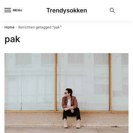
Skip
Skip
Trendysokken
to
to
MENU
navigation
content
Home
Berichten getagged “pak”
/
pak