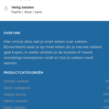
Veilig betalen
PayPal / iDeal / bank
OVER ONS
Hier vind je alles wat je moet weten over sokken.
Bijvoorbeeld waar je op moet letten als je nieuwe sokken
gaat kopen, in welke winkels je de leukste of meest
voordelige exemplaren vindt en hoe je sokken moet
wassen.
PRODUCTCATEGORIEËN
Dames sokken
(21
Geen categorie
(
Happy Socks
(100
Heren sokken
(221
Kado sokken
(170