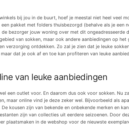
nkels bij jou in de buurt, hoef je meestal niet heel veel mo
jks een pakket met folders thuisbezorgd (behalve als je een 
uit de bezorger jouw woning over met dit ongeadresseerde 
et gebied van sokken, maar ook andere aanbiedingen op het
 verzorging ontdekken. Zo zal je zien dat je leuke sokken
, maar dat je ook af en toe kan profiteren van leuke aanbied
nline van leuke aanbiedingen
l wel een outlet voor. En daarom dus ook voor sokken. Nu zal
n, maar online vind je deze zeker wel. Bijvoorbeeld als ap
. De kousen zijn van bekende en onbekende merken en kan 
restanten zijn van collecties uit eerdere seizoenen. Door d
weer plaatsmaken in de webshop voor de nieuwste exemplar