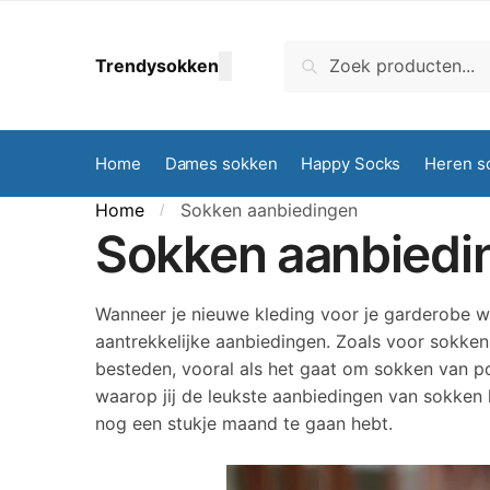
Skip to navigation
Skip to content
Zoeken naar:
Zoeken
Trendysokken
Home
Dames sokken
Happy Socks
Heren s
Home
Sokken aanbiedingen
/
Sokken aanbiedi
Wanneer je nieuwe kleding voor je garderobe wilt
aantrekkelijke aanbiedingen. Zoals voor sokken. 
besteden, vooral als het gaat om sokken van po
waarop jij de leukste aanbiedingen van sokken 
nog een stukje maand te gaan hebt.