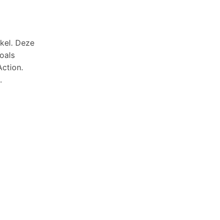
kel. Deze
zoals
Action.
.