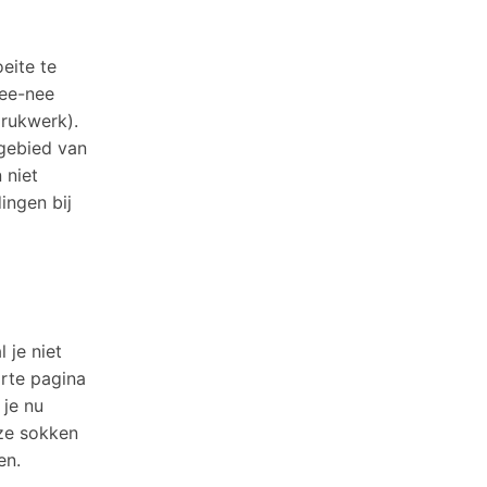
eite te
nee-nee
drukwerk).
 gebied van
 niet
ingen bij
 je niet
arte pagina
je nu
eze sokken
en.