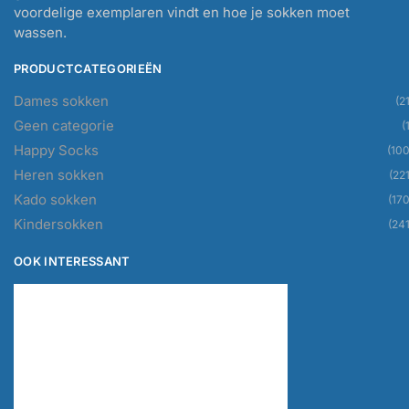
voordelige exemplaren vindt en hoe je sokken moet
wassen.
PRODUCTCATEGORIEËN
Dames sokken
(21
Geen categorie
(
Happy Socks
(100
Heren sokken
(221
Kado sokken
(170
Kindersokken
(241
OOK INTERESSANT