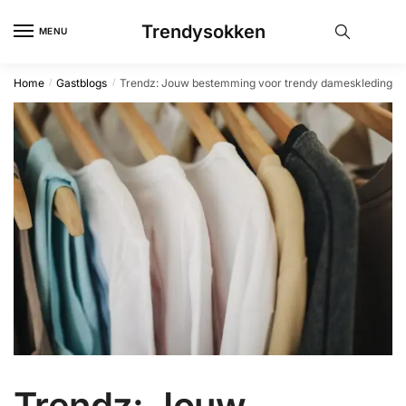
Skip
Skip
Trendysokken
to
to
MENU
navigation
content
Home
Gastblogs
Trendz: Jouw bestemming voor trendy dameskleding
/
/
Trendz: Jouw