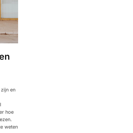
ken
zijn en
l
er hoe
iezen.
te weten