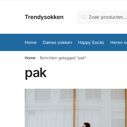
Skip
Skip
to
to
Zoeken
Zoeken
Trendysokken
navigation
content
naar:
Home
Dames sokken
Happy Socks
Heren s
Home
Berichten getagged “pak”
/
pak