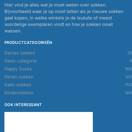
Hier vind je alles wat je moet weten over sokken.
Bijvoorbeeld waar je op moet letten als je nieuwe sokken
gaat kopen, in welke winkels je de leukste of meest
voordelige exemplaren vindt en hoe je sokken moet
wassen.
PRODUCTCATEGORIEËN
Dames sokken
(21
Geen categorie
(
Happy Socks
(100
Heren sokken
(221
Kado sokken
(170
Kindersokken
(241
OOK INTERESSANT