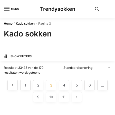
Skip
Skip
Trendysokken
to
to
MENU
navigation
content
Home
Kado sokken
Pagina 3
/
/
Kado sokken
SHOW FILTERS
Resultaat 33–48 van de 170
resultaten wordt getoond
1
2
3
4
5
6
…
9
10
11