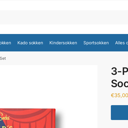
okken
Kado sokken
Kindersokken
Sportsokken
Alles 
 Set
3-P
Soc
€
35,0