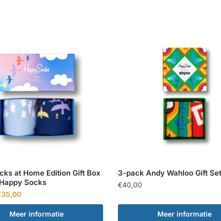
ks at Home Edition Gift Box
3-pack Andy Wahloo Gift Se
| Happy Socks
€
40,00
orspronkelijke
Huidige
€
35,00
rijs
prijs
Meer informatie
Meer informatie
as:
is: