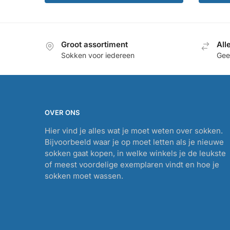
€
Groot assortiment
All
Sokken voor iedereen
Geef
OVER ONS
Hier vind je alles wat je moet weten over sokken.
Bijvoorbeeld waar je op moet letten als je nieuwe
sokken gaat kopen, in welke winkels je de leukste
of meest voordelige exemplaren vindt en hoe je
sokken moet wassen.