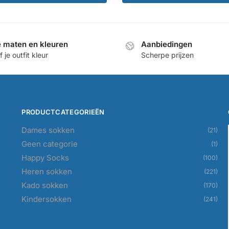
50,00.
€35,00.
e maten en kleuren
Aanbiedingen
 je outfit kleur
Scherpe prijzen
PRODUCTCATEGORIEËN
Dames sokken
(21)
Geen categorie
(1)
Happy Socks
(100)
Heren sokken
(221)
Kado sokken
(170)
Kindersokken
(241)