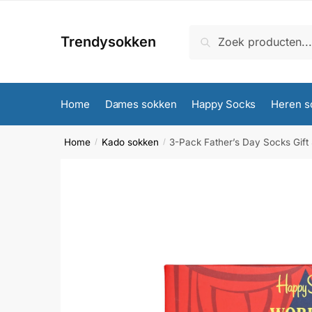
Skip
Skip
to
to
Zoeken
Zoeken
Trendysokken
navigation
content
naar:
Home
Dames sokken
Happy Socks
Heren s
Home
Kado sokken
3-Pack Father’s Day Socks Gift
/
/