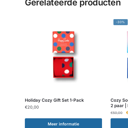
Gerelateerde producten
-30%
Holiday Cozy Gift Set 1-Pack
Cozy Soc
2 paar 
€
20,00
O
€
50,00
p
Meer informatie
w