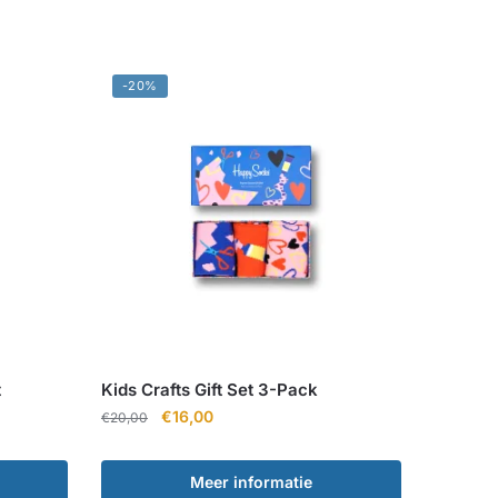
-20%
t
Kids Crafts Gift Set 3-Pack
Oorspronkelijke
Huidige
€
16,00
€
20,00
prijs
prijs
was:
is:
Meer informatie
€20,00.
€16,00.