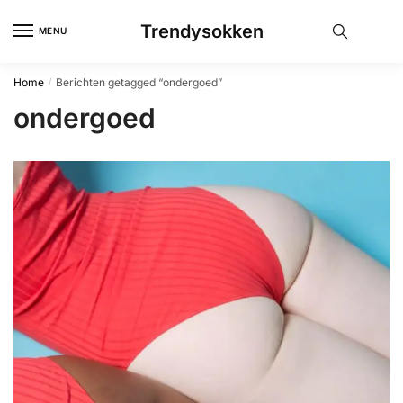
Skip
Skip
Trendysokken
to
to
MENU
navigation
content
Home
Berichten getagged “ondergoed”
/
ondergoed