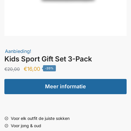
Aanbieding!
Kids Sport Gift Set 3-Pack
Oorspronkelijke
Huidige
€
16,00
€
20,00
-20%
prijs
prijs
was:
is:
Meer informatie
€20,00.
€16,00.
Voor elk outfit de juiste sokken
Voor jong & oud