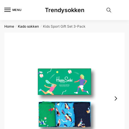
Skip
Skip
Trendysokken
to
to
MENU
navigation
content
Home
Kado sokken
Kids Sport Gift Set 3-Pack
/
/