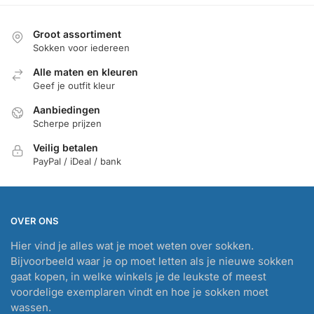
Groot assortiment
Sokken voor iedereen
Alle maten en kleuren
Geef je outfit kleur
Aanbiedingen
Scherpe prijzen
Veilig betalen
PayPal / iDeal / bank
OVER ONS
Hier vind je alles wat je moet weten over sokken.
Bijvoorbeeld waar je op moet letten als je nieuwe sokken
gaat kopen, in welke winkels je de leukste of meest
voordelige exemplaren vindt en hoe je sokken moet
wassen.