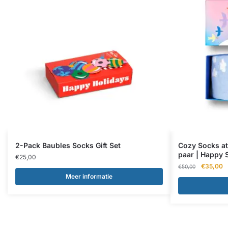
2-Pack Baubles Socks Gift Set
Cozy Socks at
paar | Happy 
€
25,00
Oorspronk
H
€
35,00
€
50,00
prijs
pr
Meer informatie
was:
is
€50,00.
€