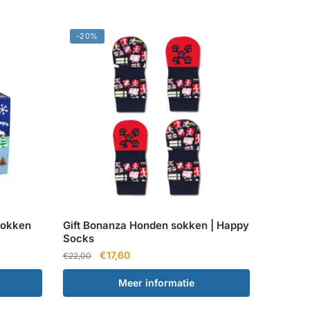
-20%
Sokken
Gift Bonanza Honden sokken | Happy
Socks
Oorspronkelijke
Huidige
€
17,60
€
22,00
prijs
prijs
Meer informatie
was:
is:
€22,00.
€17,60.