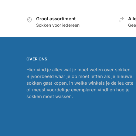
Groot assortiment
All
Sokken voor iedereen
Geef
OVER ONS
Hier vind je alles wat je moet weten over sokken.
Bijvoorbeeld waar je op moet letten als je nieuwe
sokken gaat kopen, in welke winkels je de leukste
of meest voordelige exemplaren vindt en hoe je
sokken moet wassen.