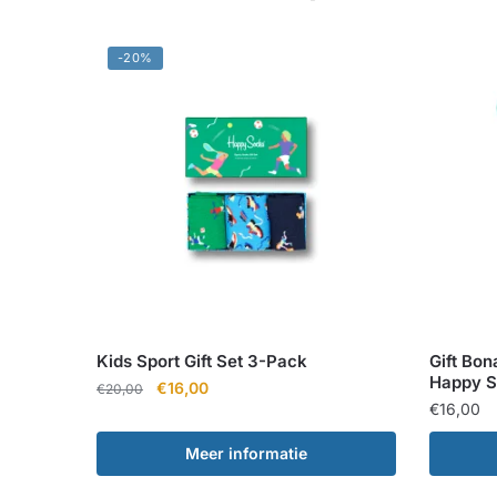
-20%
Kids Sport Gift Set 3-Pack
Gift Bo
Happy 
Oorspronkelijke
Huidige
€
16,00
€
20,00
€
16,00
prijs
prijs
was:
is:
Meer informatie
€20,00.
€16,00.