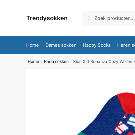
Skip
Skip
to
to
Zoeken
Zoeken
Trendysokken
navigation
content
naar:
Home
Dames sokken
Happy Socks
Heren s
Home
Kado sokken
Kids Gift Bonanza Cozy Wollen
/
/