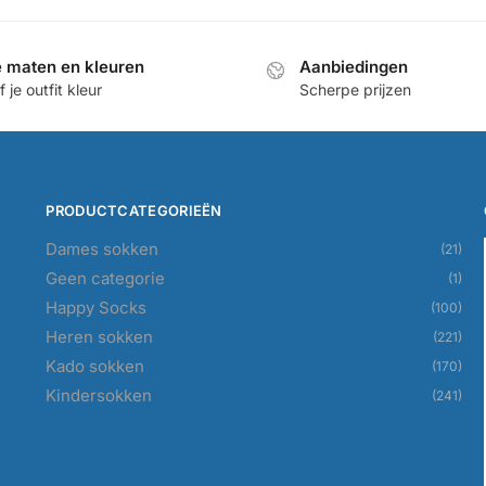
e maten en kleuren
Aanbiedingen
 je outfit kleur
Scherpe prijzen
PRODUCTCATEGORIEËN
Dames sokken
(21)
Geen categorie
(1)
Happy Socks
(100)
Heren sokken
(221)
Kado sokken
(170)
Kindersokken
(241)