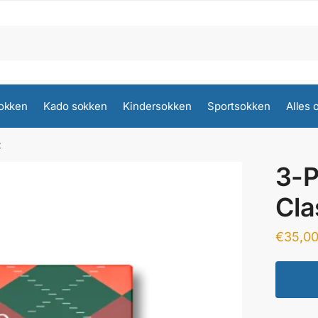
okken
Kado sokken
Kindersokken
Sportsokken
Alles 
t
3-P
Cla
€
35,0