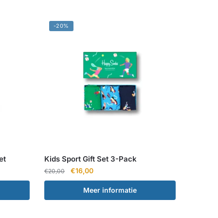
-20%
et
Kids Sport Gift Set 3-Pack
Oorspronkelijke
Huidige
€
16,00
€
20,00
prijs
prijs
Meer informatie
was:
is:
€20,00.
€16,00.