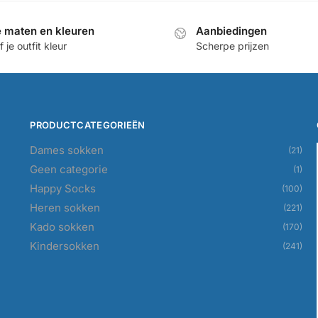
e maten en kleuren
Aanbiedingen
 je outfit kleur
Scherpe prijzen
PRODUCTCATEGORIEËN
Dames sokken
(21)
Geen categorie
(1)
Happy Socks
(100)
Heren sokken
(221)
Kado sokken
(170)
Kindersokken
(241)