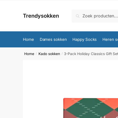
Skip
Skip
to
to
Zoeken
Zoeken
Trendysokken
navigation
content
naar:
Home
Dames sokken
Happy Socks
Heren s
Home
Kado sokken
3-Pack Holiday Classics Gift Se
/
/