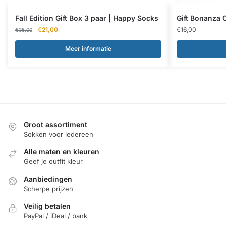
Fall Edition Gift Box 3 paar | Happy Socks
Gift Bonanza 
Oorspronkelijke
Huidige
€
21,00
€
16,00
€
35,00
prijs
prijs
was:
is:
Meer informatie
€35,00.
€21,00.
Groot assortiment
Sokken voor iedereen
Alle maten en kleuren
Geef je outfit kleur
Aanbiedingen
Scherpe prijzen
Veilig betalen
PayPal / iDeal / bank