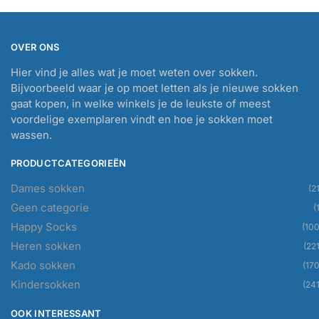
OVER ONS
Hier vind je alles wat je moet weten over sokken.
Bijvoorbeeld waar je op moet letten als je nieuwe sokken
gaat kopen, in welke winkels je de leukste of meest
voordelige exemplaren vindt en hoe je sokken moet
wassen.
PRODUCTCATEGORIEËN
Dames sokken
(21
Geen categorie
(
Happy Socks
(100
Heren sokken
(221
Kado sokken
(170
Kindersokken
(241
OOK INTERESSANT