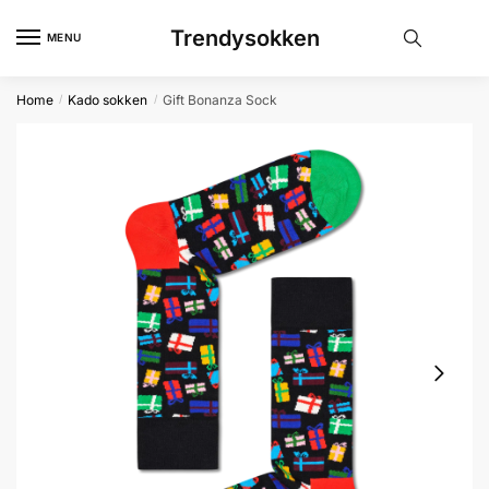
Skip
Skip
Trendysokken
to
to
MENU
navigation
content
Home
Kado sokken
Gift Bonanza Sock
/
/