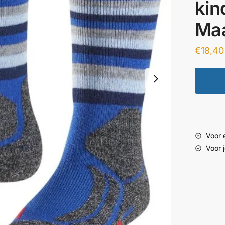
kin
Maa
€
18,40
Voor e
Voor 