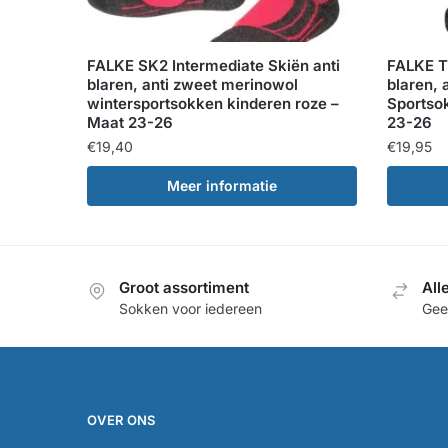
FALKE SK2 Intermediate Skiën anti
FALKE T
blaren, anti zweet merinowol
blaren, 
wintersportsokken kinderen roze –
Sportso
Maat 23-26
23-26
€
19,40
€
19,95
Meer informatie
Groot assortiment
All
Sokken voor iedereen
Geef
OVER ONS