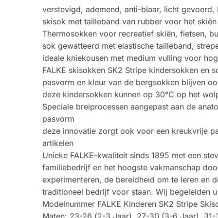
verstevigd, ademend, anti-blaar, licht gevoerd
skisok met tailleband van rubber voor het skië
Thermosokken voor recreatief skiën, fietsen, 
sok gewatteerd met elastische tailleband, strepe
ideale kniekousen met medium vulling voor hog
FALKE skisokken SK2 Stripe kindersokken en sch
pasvorm en kleur van de bergsokken blijven oo
deze kindersokken kunnen op 30°C op het w
Speciale breiprocessen aangepast aan de anatom
pasvorm
deze innovatie zorgt ook voor een kreukvrije
artikelen
Unieke FALKE-kwaliteit sinds 1895 met een stev
familiebedrijf en het hoogste vakmanschap door
experimenteren, de bereidheid om te leren en de
traditioneel bedrijf voor staan. Wij begeleiden
Modelnummer FALKE Kinderen SK2 Stripe Skis
Maten: 23-26 (2-3 Jaar), 27-30 (3-6 Jaar), 31-