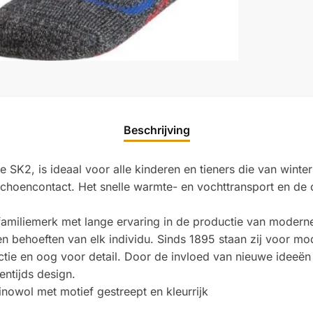
Beschrijving
K2, is ideaal voor alle kinderen en tieners die van winte
 schoencontact. Het snelle warmte- en vochttransport en d
miliemerk met lange ervaring in de productie van moderne
tuur en behoeften van elk individu. Sinds 1895 staan zij voo
tie en oog voor detail. Door de invloed van nieuwe ideeën
entijds design.
owol met motief gestreept en kleurrijk