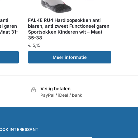
anti
FALKE RU4 Hardloopsokken anti
el garen
blaren, anti zweet Functioneel garen
Maat 31-
Sportsokken Kinderen wit – Maat
35-38
€
15,15
Meer informatie
Veilig betalen
PayPal / iDeal / bank
OOK INTERESSANT