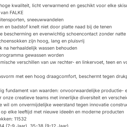
, hoge kwaliteit, licht verwarmend en geschikt voor elke s
n van FALKE
buitensporten, sneeuwwandelen
n en badstof knelt niet door platte naad bij de tenen
e bescherming en evenwichtig schoencontact zonder natte 
oensokken zijn hoog, lang en pluisvrij
k na herhaaldelijk wassen behouden
olprogramma gewassen worden
ische verschillen van uw rechter- en linkervoet, teen en vo
 pasvorm met een hoog draagcomfort, beschermt tegen dru
ig fundament van waarden: onvoorwaardelijke productie- en 
 onze creatieve teams met innerlijke diversiteit en versche
 wil om onvermijdelijke weerstand tegen innovatie construct
 u op elke leeftijd met nieuwe ideeën en moderne producten
okken: 11532
34 (7-9 Jaar), 35-38 (9-12 Jaar)