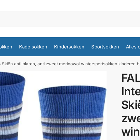
okken
Kado sokken
Kindersokken
Sportsokken
Alles 
 Skiën anti blaren, anti zweet merinowol wintersportsokken kinderen 
FA
Int
Ski
zwe
win