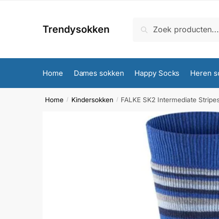
Skip
Skip
to
to
Zoeken
Zoeken
Trendysokken
navigation
content
naar:
Home
Dames sokken
Happy Socks
Heren s
Home
Kindersokken
FALKE SK2 Intermediate Stripes
/
/