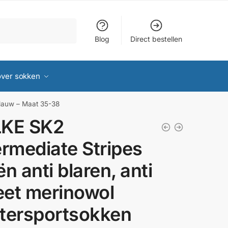
Blog
Direct bestellen
over sokken
blauw – Maat 35-38
LKE SK2
ermediate Stripes
ën anti blaren, anti
et merinowol
tersportsokken