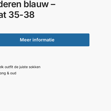
deren blauw –
t 35-38
Meer informatie
lk outfit de juiste sokken
jong & oud