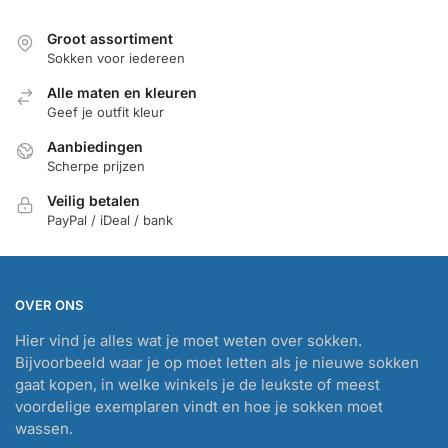
Groot assortiment
Sokken voor iedereen
Alle maten en kleuren
Geef je outfit kleur
Aanbiedingen
Scherpe prijzen
Veilig betalen
PayPal / iDeal / bank
OVER ONS
Hier vind je alles wat je moet weten over sokken.
Bijvoorbeeld waar je op moet letten als je nieuwe sokken
gaat kopen, in welke winkels je de leukste of meest
voordelige exemplaren vindt en hoe je sokken moet
wassen.