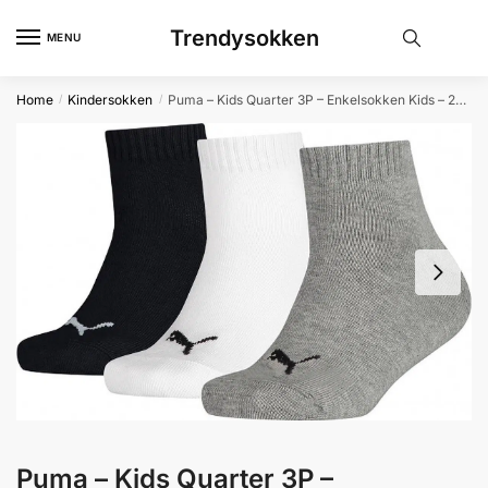
Skip
Skip
Trendysokken
to
to
MENU
navigation
content
Home
Kindersokken
Puma – Kids Quarter 3P – Enkelsokken Kids – 23 – 26 – Grijs
/
/
Puma – Kids Quarter 3P –