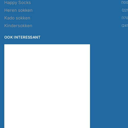
Happy Socks
(100
Heren sokken
(221
Kado sokken
(170
Kindersokken
(241
OOK INTERESSANT