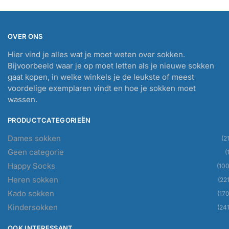
OVER ONS
Hier vind je alles wat je moet weten over sokken.
Bijvoorbeeld waar je op moet letten als je nieuwe sokken
gaat kopen, in welke winkels je de leukste of meest
voordelige exemplaren vindt en hoe je sokken moet
wassen.
PRODUCTCATEGORIEËN
Dames sokken
(21
Geen categorie
(
Happy Socks
(100
Heren sokken
(221
Kado sokken
(170
Kindersokken
(241
OOK INTERESSANT