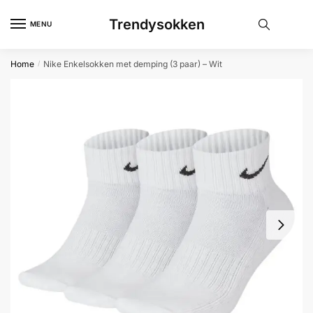
Skip
Skip
Trendysokken
to
to
MENU
navigation
content
Home
Nike Enkelsokken met demping (3 paar) – Wit
/