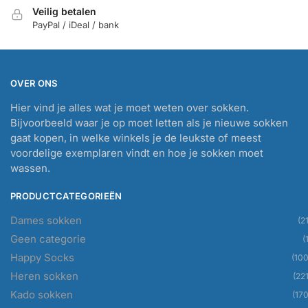
Veilig betalen
PayPal / iDeal / bank
OVER ONS
Hier vind je alles wat je moet weten over sokken.
Bijvoorbeeld waar je op moet letten als je nieuwe sokken
gaat kopen, in welke winkels je de leukste of meest
voordelige exemplaren vindt en hoe je sokken moet
wassen.
PRODUCTCATEGORIEËN
Dames sokken
(21
Geen categorie
(
Happy Socks
(100
Heren sokken
(221
Kado sokken
(170