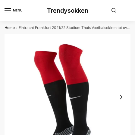
Skip
Skip
Trendysokken
to
to
MENU
navigation
content
Home
Eintracht Frankfurt 2021/22 Stadium Thuis Voetbalsokken tot over de kuit – Zwart
/