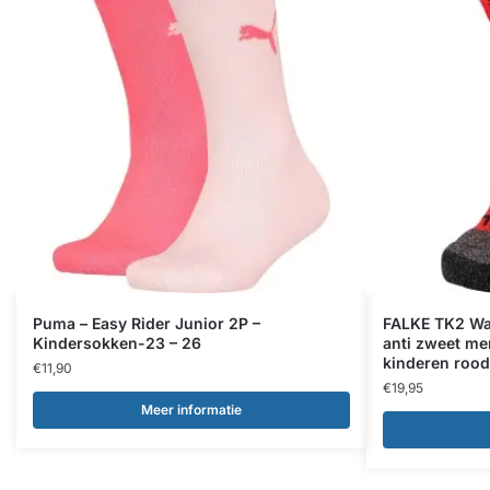
Puma – Easy Rider Junior 2P –
FALKE TK2 Wan
Kindersokken-23 – 26
anti zweet me
kinderen rood
€
11,90
€
19,95
Meer informatie