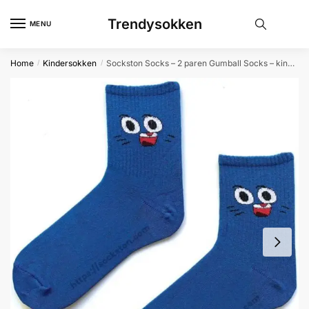
Skip
Skip
Trendysokken
to
to
MENU
navigation
content
Home
Kindersokken
Sockston Socks – 2 paren Gumball Socks – kindersokken – verjaardag – cadeau – Grappige Sokken – Vrolijke Sokken
/
/