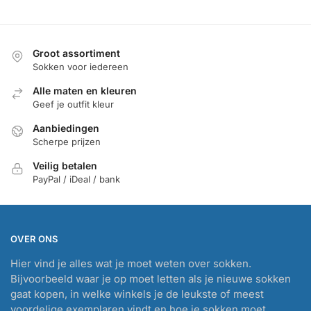
Groot assortiment
Sokken voor iedereen
Alle maten en kleuren
Geef je outfit kleur
Aanbiedingen
Scherpe prijzen
Veilig betalen
PayPal / iDeal / bank
OVER ONS
Hier vind je alles wat je moet weten over sokken.
Bijvoorbeeld waar je op moet letten als je nieuwe sokken
gaat kopen, in welke winkels je de leukste of meest
voordelige exemplaren vindt en hoe je sokken moet