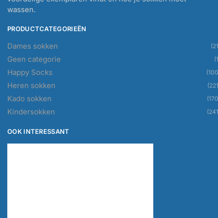
wassen.
PRODUCTCATEGORIEËN
Dames sokken
(21
Geen categorie
(
Happy Socks
(100
Heren sokken
(221
Kado sokken
(170
Kindersokken
(241
OOK INTERESSANT