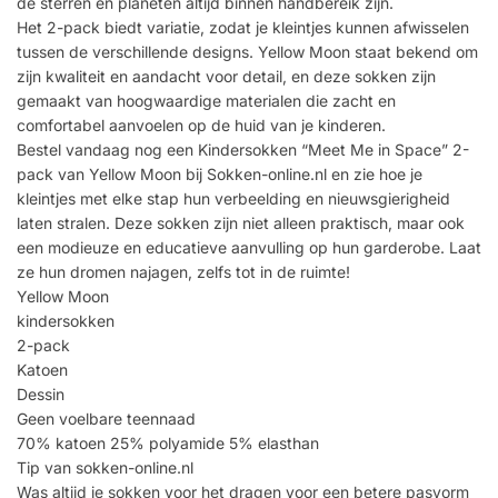
de sterren en planeten altijd binnen handbereik zijn.
Het 2-pack biedt variatie, zodat je kleintjes kunnen afwisselen
tussen de verschillende designs. Yellow Moon staat bekend om
zijn kwaliteit en aandacht voor detail, en deze sokken zijn
gemaakt van hoogwaardige materialen die zacht en
comfortabel aanvoelen op de huid van je kinderen.
Bestel vandaag nog een Kindersokken “Meet Me in Space” 2-
pack van Yellow Moon bij Sokken-online.nl en zie hoe je
kleintjes met elke stap hun verbeelding en nieuwsgierigheid
laten stralen. Deze sokken zijn niet alleen praktisch, maar ook
een modieuze en educatieve aanvulling op hun garderobe. Laat
ze hun dromen najagen, zelfs tot in de ruimte!
Yellow Moon
kindersokken
2-pack
Katoen
Dessin
Geen voelbare teennaad
70% katoen 25% polyamide 5% elasthan
Tip van sokken-online.nl
Was altijd je sokken voor het dragen voor een betere pasvorm