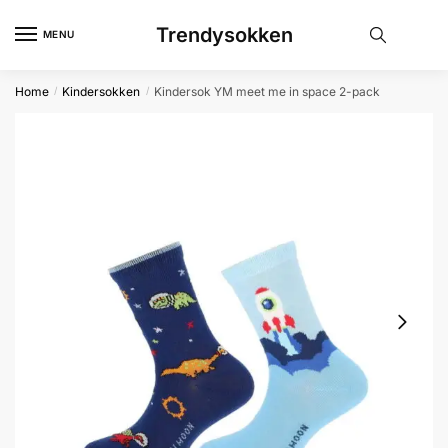
Skip
Skip
Trendysokken
to
to
MENU
navigation
content
Home
Kindersokken
Kindersok YM meet me in space 2-pack
/
/