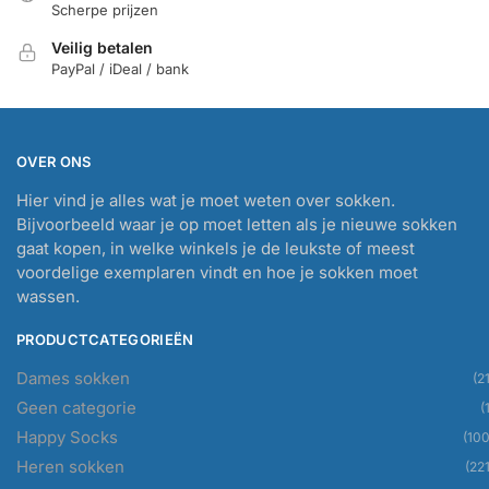
Scherpe prijzen
Veilig betalen
PayPal / iDeal / bank
OVER ONS
Hier vind je alles wat je moet weten over sokken.
Bijvoorbeeld waar je op moet letten als je nieuwe sokken
gaat kopen, in welke winkels je de leukste of meest
voordelige exemplaren vindt en hoe je sokken moet
wassen.
PRODUCTCATEGORIEËN
Dames sokken
(21
Geen categorie
(
Happy Socks
(100
Heren sokken
(221