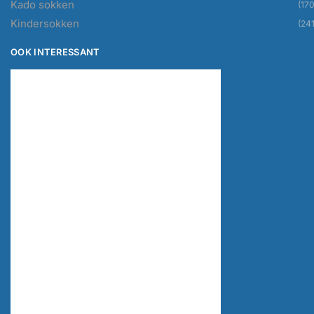
Kado sokken
(170
Kindersokken
(241
OOK INTERESSANT