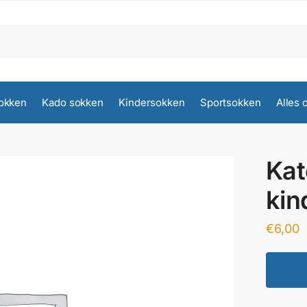
okken
Kado sokken
Kindersokken
Sportsokken
Alles 
Ka
kin
€
6,00