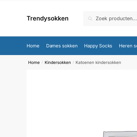
Skip
Skip
to
to
Zoeken
Zoeken
Trendysokken
navigation
content
naar:
Home
Dames sokken
Happy Socks
Heren s
Home
Kindersokken
Katoenen kindersokken
/
/