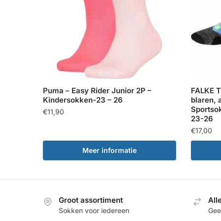
Puma – Easy Rider Junior 2P –
FALKE T
Kindersokken-23 – 26
blaren, 
Sportso
€
11,90
23-26
€
17,00
Meer informatie
Groot assortiment
All
Sokken voor iedereen
Geef