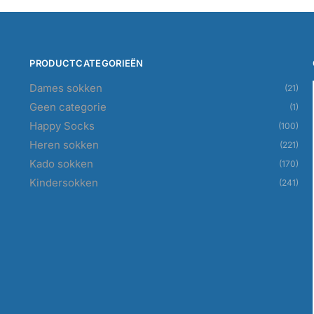
PRODUCTCATEGORIEËN
Dames sokken
(21)
Geen categorie
(1)
Happy Socks
(100)
Heren sokken
(221)
Kado sokken
(170)
Kindersokken
(241)