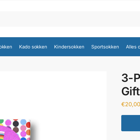
okken
Kado sokken
Kindersokken
Sportsokken
Alles 
3-P
Gif
€
20,0