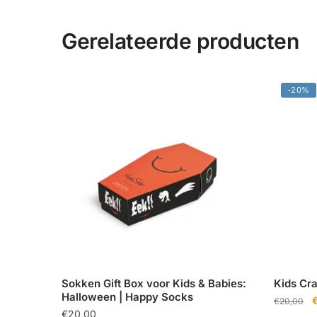
Gerelateerde producten
-20%
Sokken Gift Box voor Kids & Babies:
Kids Cra
Halloween | Happy Socks
O
€
20,00
€
20,00
p