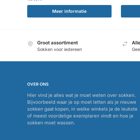
w
Meer informatie
€
Groot assortiment
All
Sokken voor iedereen
Geef
OVER ONS
Hier vind je alles wat je moet weten over sokken.
Bijvoorbeeld waar je op moet letten als je nieuwe
sokken gaat kopen, in welke winkels je de leukste
of meest voordelige exemplaren vindt en hoe je
sokken moet wassen.