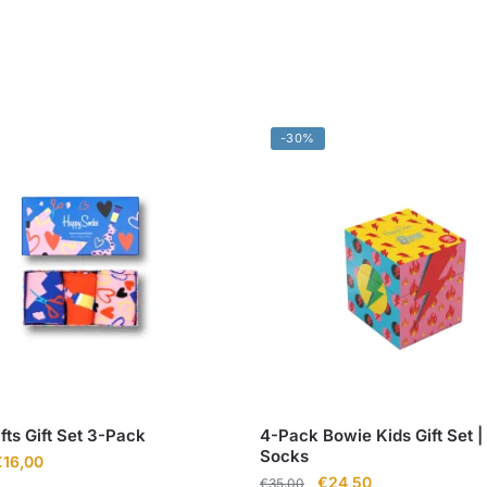
-30%
fts Gift Set 3-Pack
4-Pack Bowie Kids Gift Set 
Socks
orspronkelijke
Huidige
€
16,00
Oorspronkelijke
Huidige
€
24,50
rijs
prijs
€
35,00