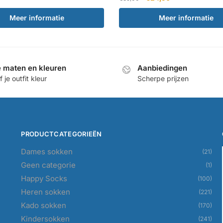
prijs
prijs
as:
is:
Meer informatie
Meer informatie
was:
is:
20,00.
€16,00.
€35,00.
€24,50.
e maten en kleuren
Aanbiedingen
 je outfit kleur
Scherpe prijzen
PRODUCTCATEGORIEËN
Dames sokken
(21)
Geen categorie
(1)
Happy Socks
(100)
Heren sokken
(221)
Kado sokken
(170)
Kindersokken
(241)