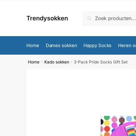
Skip
Skip
to
to
Zoeken
Zoeken
Trendysokken
navigation
content
naar:
Home
Dames sokken
Happy Socks
Heren s
Home
Kado sokken
3-Pack Pride Socks Gift Set
/
/