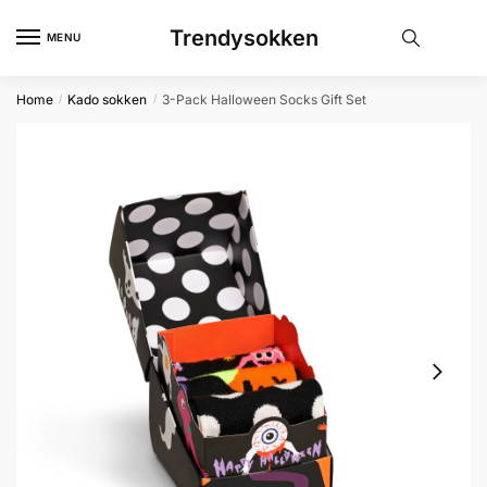
Skip
Skip
Trendysokken
to
to
MENU
navigation
content
Home
Kado sokken
3-Pack Halloween Socks Gift Set
/
/