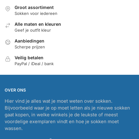
Groot assortiment
Sokken voor iedereen
Alle maten en kleuren
Geef je outfit kleur
Aanbiedingen
Scherpe prijzen
Veilig betalen
PayPal / iDeal / bank
OVER ONS
Hier vind je alles wat je moet weten over sokken.
Bijvoorbeeld waar je op moet letten als je nieuwe sokken
gaat kopen, in welke winkels je de leukste of meest
voordelige exemplaren vindt en hoe je sokken moet
wassen.