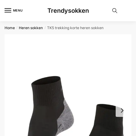
Skip
Skip
Trendysokken
to
to
MENU
navigation
content
Home
Heren sokken
TK5 trekking korte heren sokken
/
/