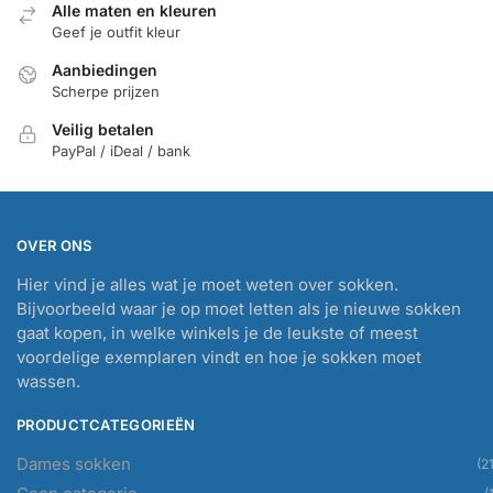
Alle maten en kleuren
Geef je outfit kleur
Aanbiedingen
Scherpe prijzen
Veilig betalen
PayPal / iDeal / bank
OVER ONS
Hier vind je alles wat je moet weten over sokken.
Bijvoorbeeld waar je op moet letten als je nieuwe sokken
gaat kopen, in welke winkels je de leukste of meest
voordelige exemplaren vindt en hoe je sokken moet
wassen.
PRODUCTCATEGORIEËN
Dames sokken
(21