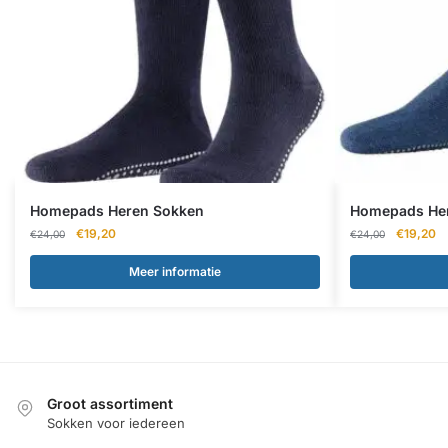
Homepads Heren Sokken
Homepads He
Oorspronkelijke
Huidige
Oorspron
Hu
€
19,20
€
19,20
€
24,00
€
24,00
prijs
prijs
prijs
pr
was:
is:
was:
is:
Meer informatie
€24,00.
€19,20.
€24,00.
€1
Groot assortiment
Sokken voor iedereen