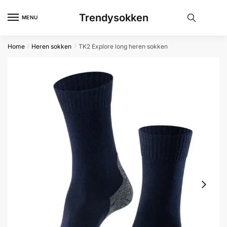
Skip
Skip
Trendysokken
to
to
MENU
navigation
content
Home
Heren sokken
TK2 Explore long heren sokken
/
/