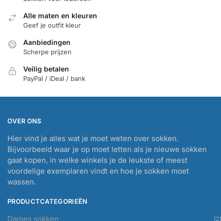
Alle maten en kleuren
Geef je outfit kleur
Aanbiedingen
Scherpe prijzen
Veilig betalen
PayPal / iDeal / bank
OVER ONS
Hier vind je alles wat je moet weten over sokken.
Bijvoorbeeld waar je op moet letten als je nieuwe sokken
gaat kopen, in welke winkels je de leukste of meest
voordelige exemplaren vindt en hoe je sokken moet
wassen.
PRODUCTCATEGORIEËN
Dames sokken
(21