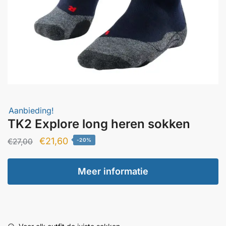
Aanbieding!
TK2 Explore long heren sokken
Oorspronkelijke
Huidige
€
21,60
€
27,00
-20%
prijs
prijs
was:
is:
Meer informatie
€27,00.
€21,60.