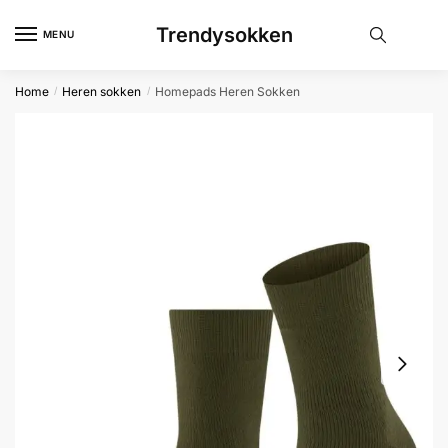
Skip
Skip
Trendysokken
to
to
MENU
navigation
content
Home
Heren sokken
Homepads Heren Sokken
/
/