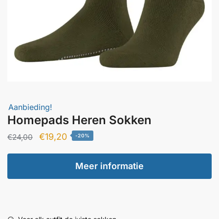
Aanbieding!
Homepads Heren Sokken
Oorspronkelijke
Huidige
€
19,20
€
24,00
-20%
prijs
prijs
was:
is:
Meer informatie
€24,00.
€19,20.