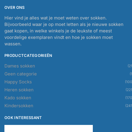
OVER ONS
Hier vind je alles wat je moet weten over sokken.
Bijvoorbeeld waar je op moet letten als je nieuwe sokken
gaat kopen, in welke winkels je de leukste of meest
voordelige exemplaren vindt en hoe je sokken moet
wassen.
PRODUCTCATEGORIEËN
Dames sokken
(21
Geen categorie
(
Happy Socks
(100
Heren sokken
(221
Kado sokken
(170
Kindersokken
(241
OOK INTERESSANT