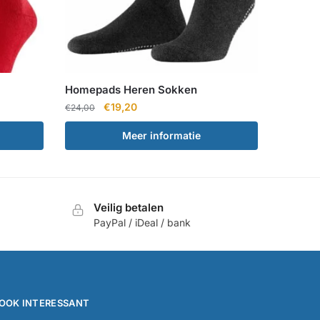
Homepads Heren Sokken
Oorspronkelijke
Huidige
€
19,20
€
24,00
prijs
prijs
Meer informatie
was:
is:
€24,00.
€19,20.
Veilig betalen
PayPal / iDeal / bank
OOK INTERESSANT