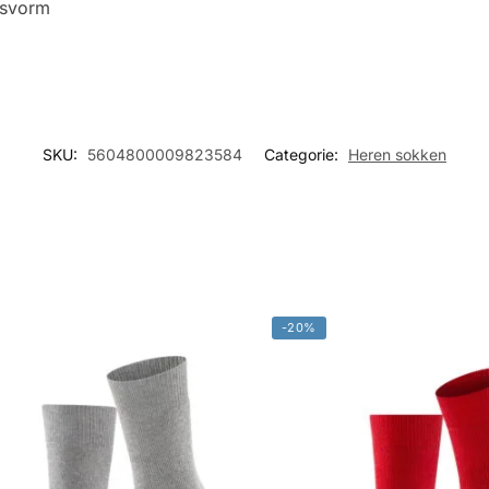
asvorm
SKU:
5604800009823584
Categorie:
Heren sokken
-20%