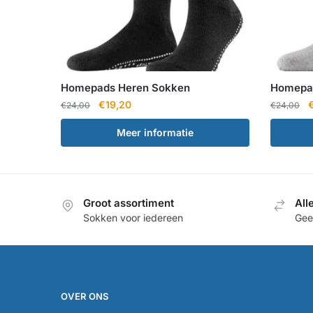
Homepads Heren Sokken
Homepa
Oorspronkelijke
Huidige
O
€
19,20
€
24,00
€
24,00
prijs
prijs
p
Meer informatie
was:
is:
w
€24,00.
€19,20.
€
Groot assortiment
All
Sokken voor iedereen
Geef
OVER ONS