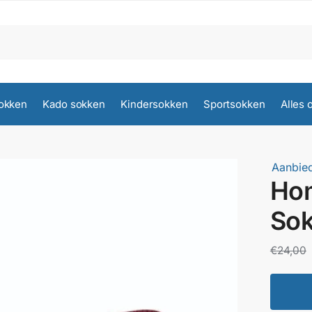
okken
Kado sokken
Kindersokken
Sportsokken
Alles 
Aanbied
Ho
So
€
24,00