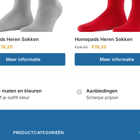
ds Heren Sokken
Homepads Heren Sokken
orspronkelijke
Huidige
Oorspronkelijke
Huidige
€
19,20
€
19,20
€
24,00
rijs
prijs
prijs
prijs
Meer informatie
Meer informatie
as:
is:
was:
is:
24,00.
€19,20.
€24,00.
€19,20.
e maten en kleuren
Aanbiedingen
 je outfit kleur
Scherpe prijzen
PRODUCTCATEGORIEËN