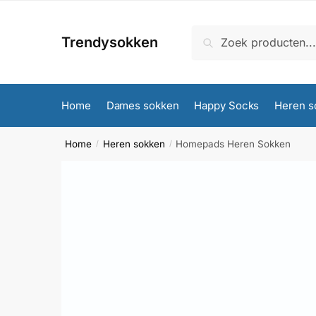
Skip
Skip
to
to
Zoeken
Zoeken
Trendysokken
navigation
content
naar:
Home
Dames sokken
Happy Socks
Heren s
Home
Heren sokken
Homepads Heren Sokken
/
/