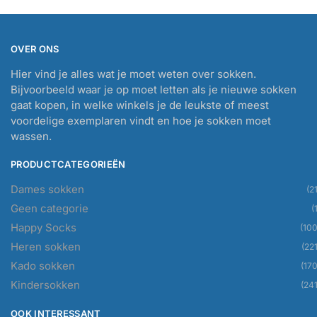
OVER ONS
Hier vind je alles wat je moet weten over sokken.
Bijvoorbeeld waar je op moet letten als je nieuwe sokken
gaat kopen, in welke winkels je de leukste of meest
voordelige exemplaren vindt en hoe je sokken moet
wassen.
PRODUCTCATEGORIEËN
Dames sokken
(21
Geen categorie
(
Happy Socks
(100
Heren sokken
(221
Kado sokken
(170
Kindersokken
(241
OOK INTERESSANT