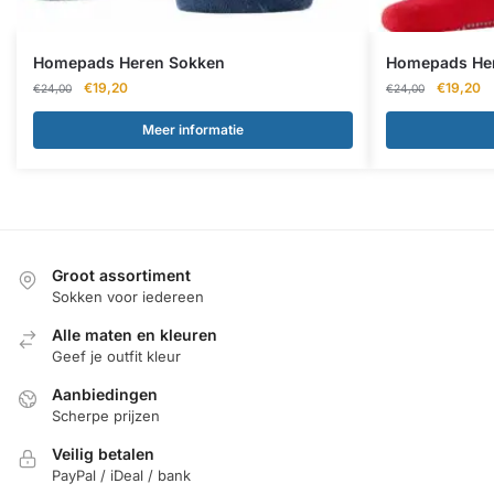
Homepads Heren Sokken
Homepads He
Oorspronkelijke
Huidige
Oorspron
Hu
€
19,20
€
19,20
€
24,00
€
24,00
prijs
prijs
prijs
pr
was:
is:
was:
is:
Meer informatie
€24,00.
€19,20.
€24,00.
€1
Groot assortiment
Sokken voor iedereen
Alle maten en kleuren
Geef je outfit kleur
Aanbiedingen
Scherpe prijzen
Veilig betalen
PayPal / iDeal / bank