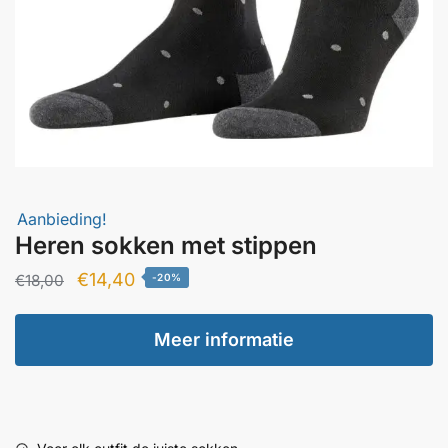
Aanbieding!
Heren sokken met stippen
Oorspronkelijke
Huidige
€
14,40
€
18,00
-20%
prijs
prijs
was:
is:
Meer informatie
€18,00.
€14,40.