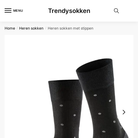
Skip
Skip
Trendysokken
to
to
MENU
navigation
content
Home
Heren sokken
Heren sokken met stippen
/
/