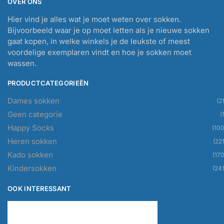
OVER ONS
Hier vind je alles wat je moet weten over sokken.
Bijvoorbeeld waar je op moet letten als je nieuwe sokken
gaat kopen, in welke winkels je de leukste of meest
voordelige exemplaren vindt en hoe je sokken moet
wassen.
PRODUCTCATEGORIEËN
Dames sokken
(21
Geen categorie
(
Happy Socks
(100
Heren sokken
(221
Kado sokken
(170
Kindersokken
(241
OOK INTERESSANT