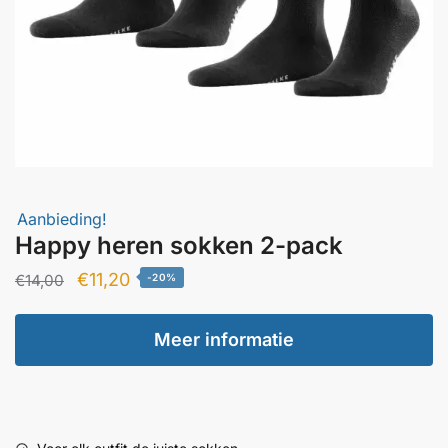
Aanbieding!
Happy heren sokken 2-pack
Oorspronkelijke
Huidige
€
11,20
€
14,00
-20%
prijs
prijs
was:
is:
Meer informatie
€14,00.
€11,20.