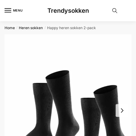
Skip
Skip
Trendysokken
to
to
MENU
navigation
content
Home
Heren sokken
Happy heren sokken 2-pack
/
/