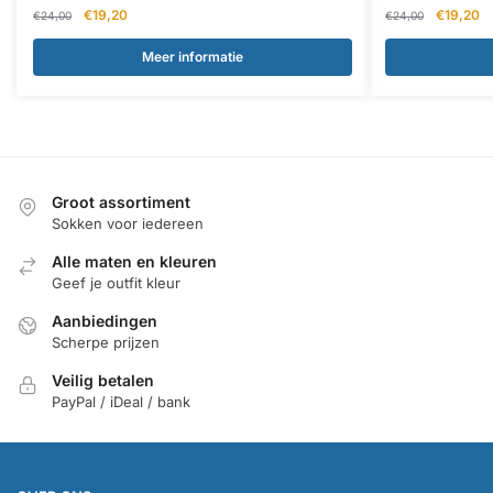
Oorspronkelijke
Huidige
Oorspron
Hu
€
19,20
€
19,20
€
24,00
€
24,00
prijs
prijs
prijs
pr
was:
is:
was:
is:
Meer informatie
€24,00.
€19,20.
€24,00.
€1
Groot assortiment
Sokken voor iedereen
Alle maten en kleuren
Geef je outfit kleur
Aanbiedingen
Scherpe prijzen
Veilig betalen
PayPal / iDeal / bank