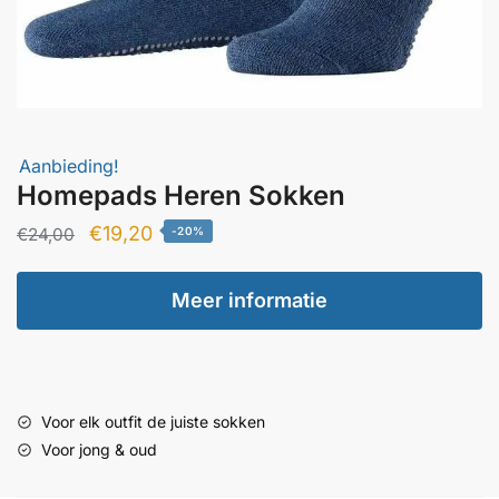
Aanbieding!
Homepads Heren Sokken
Oorspronkelijke
Huidige
€
19,20
€
24,00
-20%
prijs
prijs
was:
is:
Meer informatie
€24,00.
€19,20.
Voor elk outfit de juiste sokken
Voor jong & oud