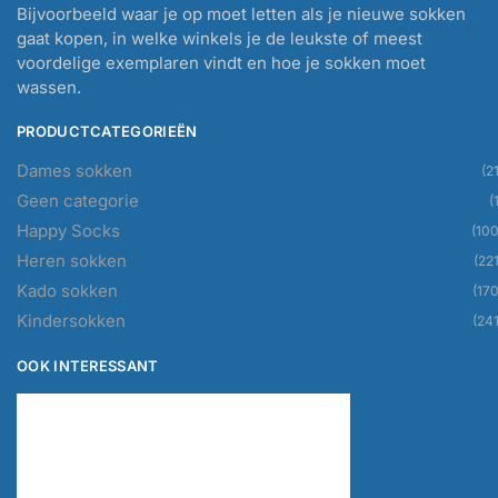
Bijvoorbeeld waar je op moet letten als je nieuwe sokken
gaat kopen, in welke winkels je de leukste of meest
voordelige exemplaren vindt en hoe je sokken moet
wassen.
PRODUCTCATEGORIEËN
Dames sokken
(21
Geen categorie
(
Happy Socks
(100
Heren sokken
(221
Kado sokken
(170
Kindersokken
(241
OOK INTERESSANT