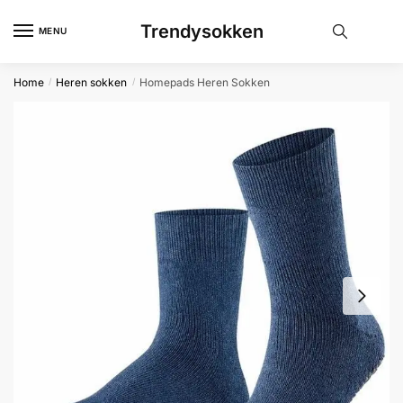
Skip
Skip
Trendysokken
to
to
MENU
navigation
content
Home
Heren sokken
Homepads Heren Sokken
/
/