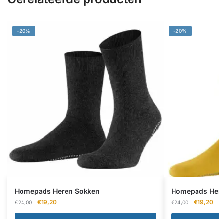
-20%
-20%
Homepads Heren Sokken
Homepads He
Oorspronkelijke
Huidige
Oorspron
Hu
€
19,20
€
19,20
€
24,00
€
24,00
prijs
prijs
prijs
pr