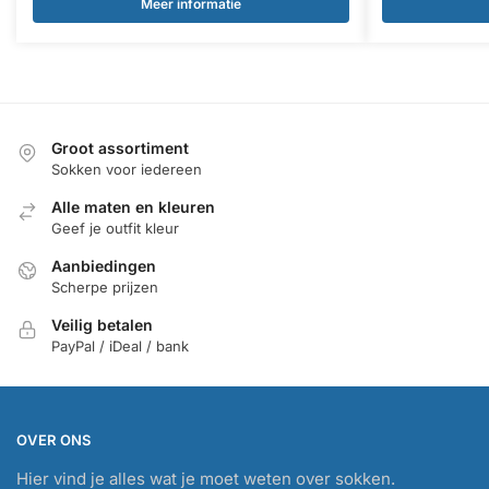
was:
is:
was:
is:
Meer informatie
€24,00.
€19,20.
€24,00.
€1
Groot assortiment
Sokken voor iedereen
Alle maten en kleuren
Geef je outfit kleur
Aanbiedingen
Scherpe prijzen
Veilig betalen
PayPal / iDeal / bank
OVER ONS
Hier vind je alles wat je moet weten over sokken.