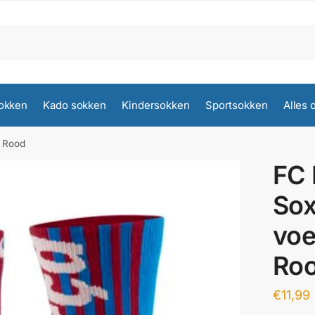
okken
Kado sokken
Kindersokken
Sportsokken
Alles 
 Rood
FC 
Sox
voe
Ro
€
11,99