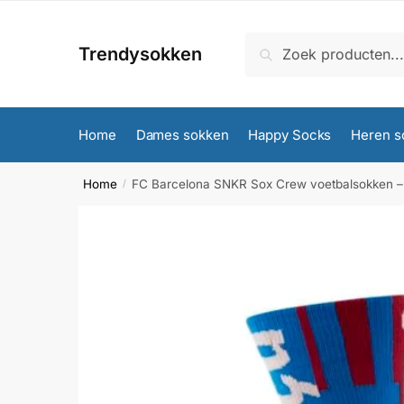
Skip
Skip
to
to
Zoeken
Zoeken
Trendysokken
navigation
content
naar:
Home
Dames sokken
Happy Socks
Heren s
Home
FC Barcelona SNKR Sox Crew voetbalsokken –
/