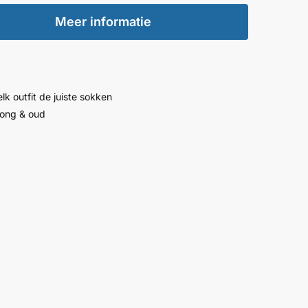
Meer informatie
lk outfit de juiste sokken
jong & oud