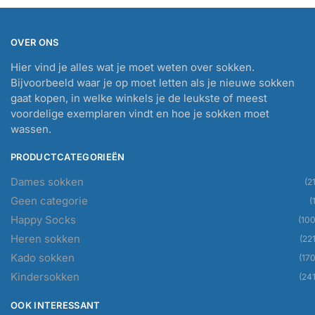
OVER ONS
Hier vind je alles wat je moet weten over sokken.
Bijvoorbeeld waar je op moet letten als je nieuwe sokken
gaat kopen, in welke winkels je de leukste of meest
voordelige exemplaren vindt en hoe je sokken moet
wassen.
PRODUCTCATEGORIEËN
Dames sokken
(21
Geen categorie
(
Happy Socks
(100
Heren sokken
(221
Kado sokken
(170
Kindersokken
(241
OOK INTERESSANT