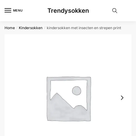
Skip
Skip
Trendysokken
to
to
MENU
navigation
content
Home
Kindersokken
kindersokken met insecten en strepen print
/
/