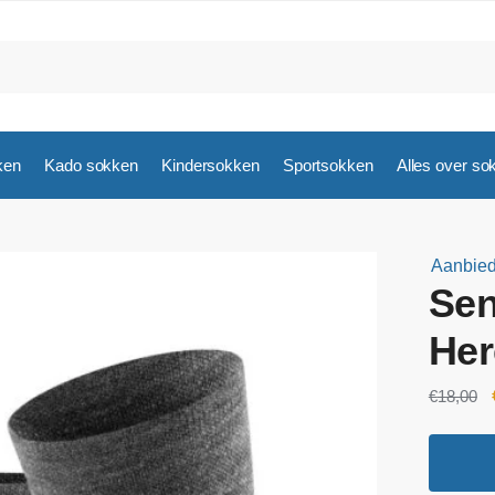
ken
Kado sokken
Kindersokken
Sportsokken
Alles over so
Aanbied
Sen
Her
€
18,00