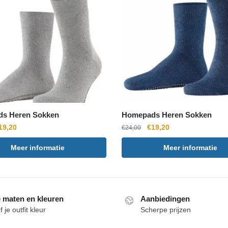
s Heren Sokken
Homepads Heren Sokken
orspronkelijke
Huidige
Oorspronkelijke
Huidige
19,20
€
19,20
€
24,00
ijs
prijs
prijs
prijs
Meer informatie
Meer informatie
as:
is:
was:
is:
24,00.
€19,20.
€24,00.
€19,20.
e maten en kleuren
Aanbiedingen
 je outfit kleur
Scherpe prijzen