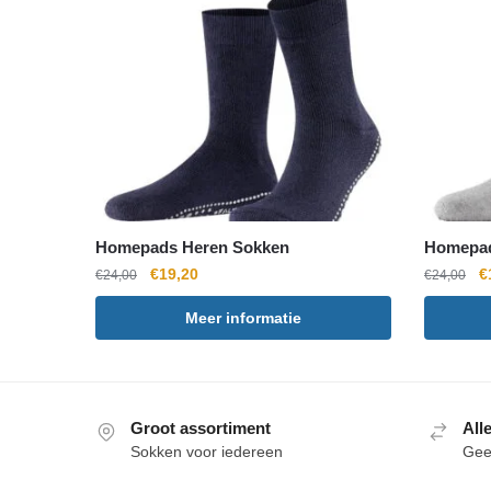
Homepads Heren Sokken
Homepad
Oorspronkelijke
Huidige
O
€
19,20
€
€
24,00
€
24,00
prijs
prijs
pr
Meer informatie
was:
is:
w
€24,00.
€19,20.
€
Groot assortiment
All
Sokken voor iedereen
Geef