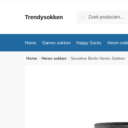
Skip
Skip
to
to
Zoeken
Zoeken
Trendysokken
navigation
content
naar:
Home
Dames sokken
Happy Socks
Heren sok
Home
/
Heren sokken
/
Sensitive Berlin Heren Sokken