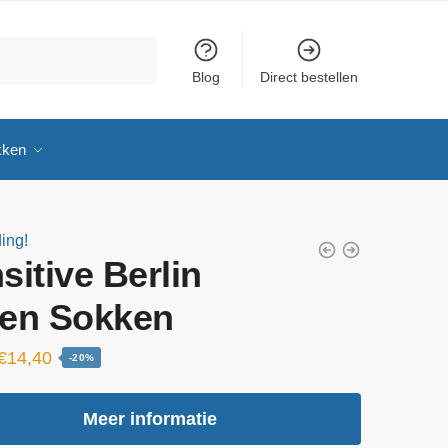
Blog
Direct bestellen
kken
ing!
sitive Berlin
en Sokken
Oorspronkelijke
Huidige
€
14,40
-20%
prijs
prijs
was:
is:
Meer informatie
€18,00.
€14,40.