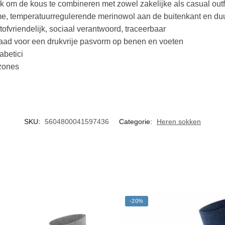
jk om de kous te combineren met zowel zakelijke als casual outfi
ame, temperatuurregulerende merinowol aan de buitenkant en du
riendelijk, sociaal verantwoord, traceerbaar
naad voor een drukvrije pasvorm op benen en voeten
abetici
szones
SKU:
5604800041597436
Categorie:
Heren sokken
-20%