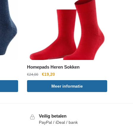
Homepads Heren Sokken
Oorspronkelijke
Huidige
€
19,20
€
24,00
prijs
prijs
Meer informatie
was:
is:
€24,00.
€19,20.
Veilig betalen
PayPal / iDeal / bank