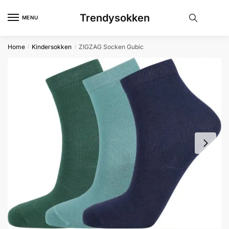
Skip
Skip
Trendysokken
to
to
MENU
navigation
content
Home
Kindersokken
ZIGZAG Socken Gubic
/
/