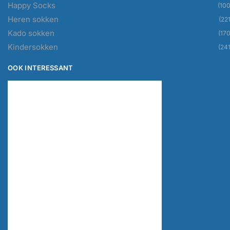
Happy Socks
(100
Heren sokken
(221
Kado sokken
(170
Kindersokken
(241
OOK INTERESSANT