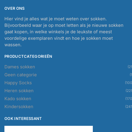
OVER ONS
Hier vind je alles wat je moet weten over sokken.
Bijvoorbeeld waar je op moet letten als je nieuwe sokken
gaat kopen, in welke winkels je de leukste of meest
voordelige exemplaren vindt en hoe je sokken moet
wassen.
PRODUCTCATEGORIEËN
Dames sokken
(21
Geen categorie
(
Happy Socks
(100
Heren sokken
(221
Kado sokken
(170
Kindersokken
(241
OOK INTERESSANT