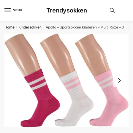
Skip
Skip
Trendysokken
to
to
MENU
navigation
content
Home
Kindersokken
Apollo – Sportsokken kinderen – Multi Roze – 3-Pak – 27/30 – Kindersokken – Kindersokken jongens – Kindersokken meisjes – Sokken jongens – Apollo
/
/