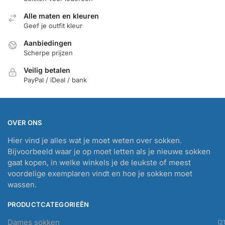
Alle maten en kleuren
Geef je outfit kleur
Aanbiedingen
Scherpe prijzen
Veilig betalen
PayPal / iDeal / bank
OVER ONS
Hier vind je alles wat je moet weten over sokken.
Bijvoorbeeld waar je op moet letten als je nieuwe sokken
gaat kopen, in welke winkels je de leukste of meest
voordelige exemplaren vindt en hoe je sokken moet
wassen.
PRODUCTCATEGORIEËN
Dames sokken
(21