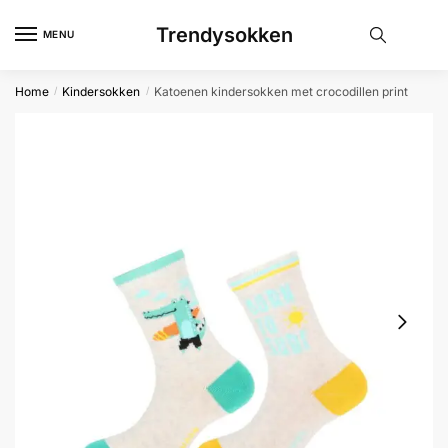
Skip
Skip
Trendysokken
to
to
MENU
navigation
content
Home
Kindersokken
Katoenen kindersokken met crocodillen print
/
/