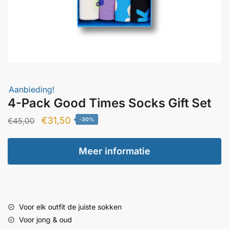
Aanbieding!
4-Pack Good Times Socks Gift Set
Oorspronkelijke
Huidige
€
31,50
€
45,00
-30%
prijs
prijs
was:
is:
Meer informatie
€45,00.
€31,50.
Voor elk outfit de juiste sokken
Voor jong & oud