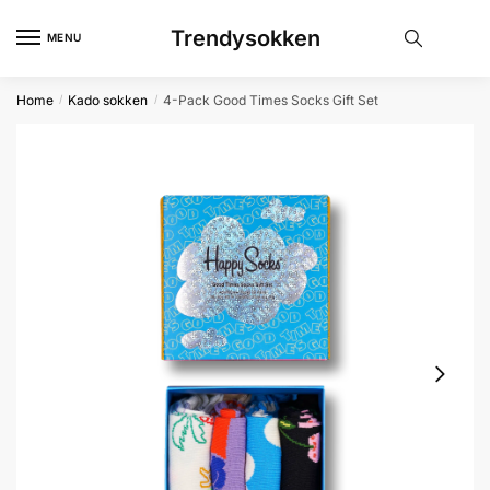
Skip
Skip
Trendysokken
to
to
MENU
navigation
content
Home
Kado sokken
4-Pack Good Times Socks Gift Set
/
/