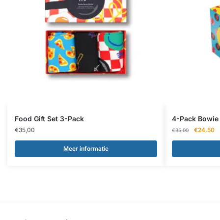
Food Gift Set 3-Pack
4-Pack Bowie 
Oorspronk
H
€
35,00
€
24,50
€
35,00
prijs
pr
was:
is:
Meer informatie
€35,00.
€