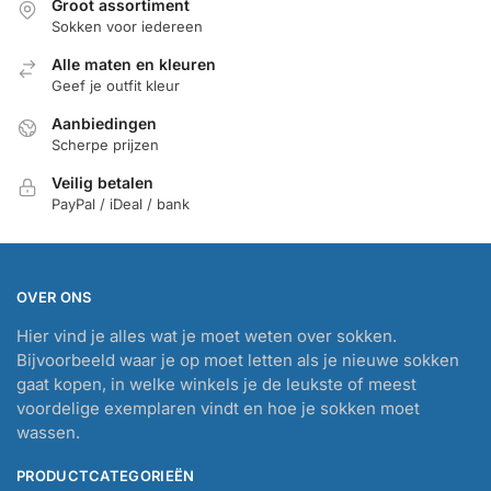
Groot assortiment
Sokken voor iedereen
Alle maten en kleuren
Geef je outfit kleur
Aanbiedingen
Scherpe prijzen
Veilig betalen
PayPal / iDeal / bank
OVER ONS
Hier vind je alles wat je moet weten over sokken.
Bijvoorbeeld waar je op moet letten als je nieuwe sokken
gaat kopen, in welke winkels je de leukste of meest
voordelige exemplaren vindt en hoe je sokken moet
wassen.
PRODUCTCATEGORIEËN