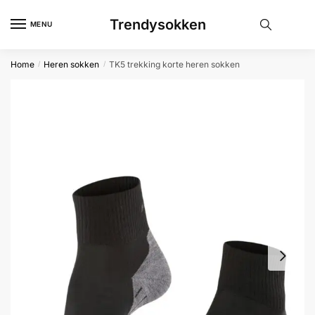
Skip
Skip
Trendysokken
to
to
MENU
navigation
content
Home
Heren sokken
TK5 trekking korte heren sokken
/
/