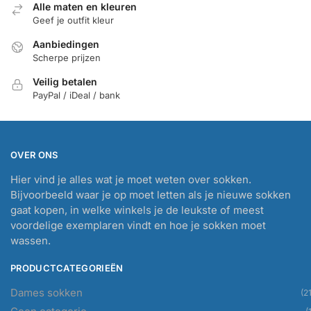
Alle maten en kleuren
Geef je outfit kleur
Aanbiedingen
Scherpe prijzen
Veilig betalen
PayPal / iDeal / bank
OVER ONS
Hier vind je alles wat je moet weten over sokken.
Bijvoorbeeld waar je op moet letten als je nieuwe sokken
gaat kopen, in welke winkels je de leukste of meest
voordelige exemplaren vindt en hoe je sokken moet
wassen.
PRODUCTCATEGORIEËN
Dames sokken
(21