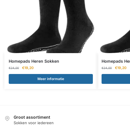
Homepads Heren Sokken
Homepads He
Oorspronkelijke
Huidige
Oorspron
Hu
€
19,20
€
19,20
€
24,00
€
24,00
prijs
prijs
prijs
pr
was:
is:
was:
is:
Meer informatie
€24,00.
€19,20.
€24,00.
€1
Groot assortiment
Sokken voor iedereen