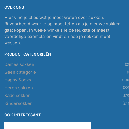
OVER ONS
Hier vind je alles wat je moet weten over sokken.
Bijvoorbeeld waar je op moet letten als je nieuwe sokken
gaat kopen, in welke winkels je de leukste of meest
voordelige exemplaren vindt en hoe je sokken moet
wassen.
PRODUCTCATEGORIEËN
Dames sokken
(21
Geen categorie
(
Happy Socks
(100
Heren sokken
(221
Kado sokken
(170
Kindersokken
(241
OOK INTERESSANT