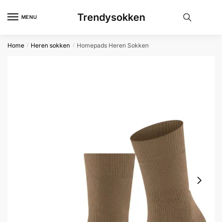
Skip
Skip
Trendysokken
to
to
MENU
navigation
content
Home
Heren sokken
Homepads Heren Sokken
/
/