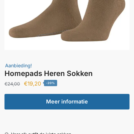
Aanbieding!
Homepads Heren Sokken
Oorspronkelijke
Huidige
€
19,20
€
24,00
-20%
prijs
prijs
was:
is:
Meer informatie
€24,00.
€19,20.