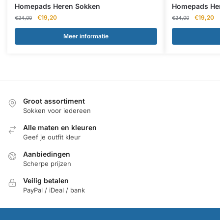
Homepads Heren Sokken
Homepads He
Oorspronkelijke
Huidige
Oorspron
Hu
€
19,20
€
19,20
€
24,00
€
24,00
prijs
prijs
prijs
pr
was:
is:
was:
is:
Meer informatie
€24,00.
€19,20.
€24,00.
€1
Groot assortiment
Sokken voor iedereen
Alle maten en kleuren
Geef je outfit kleur
Aanbiedingen
Scherpe prijzen
Veilig betalen
PayPal / iDeal / bank