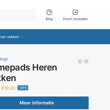
Blog
Direct bestellen
over sokken
ing!
mepads Heren
kken
Oorspronkelijke
Huidige
€
19,20
-20%
prijs
prijs
was:
is:
Meer informatie
€24,00.
€19,20.