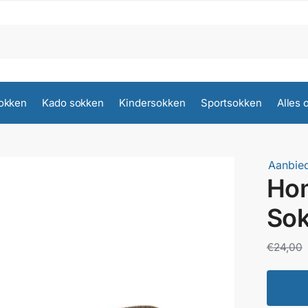
okken
Kado sokken
Kindersokken
Sportsokken
Alles 
Aanbied
Ho
So
€
24,00