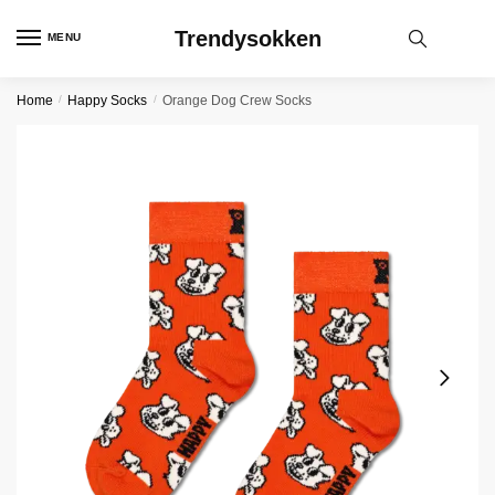
Skip
Skip
Trendysokken
to
to
MENU
navigation
content
Home
/
Happy Socks
/
Orange Dog Crew Socks