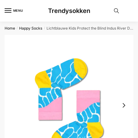
Skip
Skip
Trendysokken
to
to
MENU
navigation
content
Home
Happy Socks
Lichtblauwe Kids Protect the Blind Indus River Dolphin Crew sokken | Happy Socks
/
/