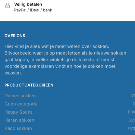
Veilig betalen
PayPal / iDeal / bank
OVER ONS
Hier vind je alles wat je moet weten over sokken.
Bijvoorbeeld waar je op moet letten als je nieuwe sokken
gaat kopen, in welke winkels je de leukste of meest
voordelige exemplaren vindt en hoe je sokken moet
wassen.
PRODUCTCATEGORIEËN
Dames sokken
(21
Geen categorie
(
Happy Socks
(100
Heren sokken
(221
Kado sokken
(170